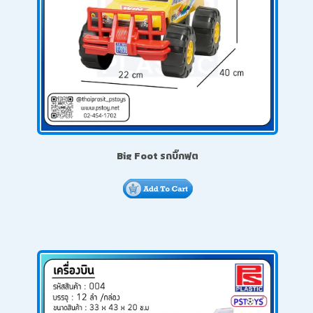
Big Foot รถบิ๊กฟุต